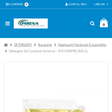
COMPARĂ
CONTUL MEU
LINK-URI
0
0
DETERGENTI
Bucatarie
Degresanti Pardoseli Si Suprafete
Detergent De Curatare Universal - KITCHENPRO DUO 2L