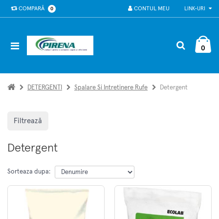
COMPARĂ
CONTUL MEU
LINK-URI
0
0
DETERGENTI
Spalare Si Intretinere Rufe
Detergent
Filtrează
Detergent
Sorteaza dupa: